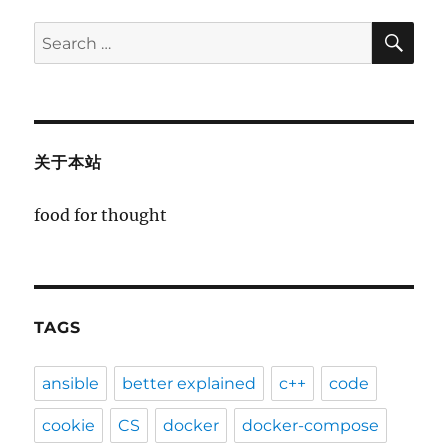
SE
Search
for:
关于本站
food for thought
TAGS
ansible
better explained
c++
code
cookie
CS
docker
docker-compose