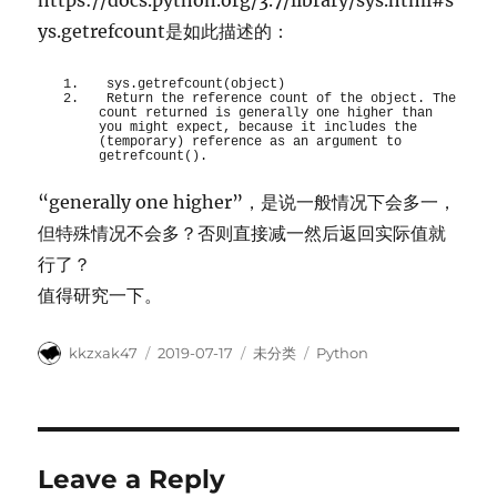
https://docs.python.org/3.7/library/sys.html#s
ys.getrefcount是如此描述的：
sys.getrefcount(object)
Return the reference count of the object. The 
count returned is generally one higher than 
you might expect, because it includes the 
(temporary) reference as an argument to 
getrefcount().
“generally one higher”，是说一般情况下会多一，
但特殊情况不会多？否则直接减一然后返回实际值就
行了？
值得研究一下。
Author
Posted
Categories
Tags
kkzxak47
2019-07-17
未分类
Python
on
Leave a Reply