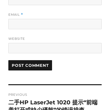
EMAIL
*
WEBSITE
Post
PREVIOUS
navigation
二手HP LaserJet 1020 提示“前端
Previous
post: