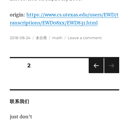
origin:
https://www.cs.utexas.edu/users/EWD/t
ranscriptions/EWD08xx/EWD831.html
Posted
Categories
Tags
on
2018-08-24
未分类
math
Leave a comment
on
Why
numbering
should
start
Posts
PAGE
2
at
zero
PRE
pagination
–
VIOU
E.
S
PAG
W.
E
Dijkstra
联系我们
just don’t