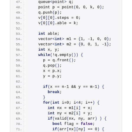
    queue
<
point
>
 q;
    point p = 
point
(
0, 0, k, 0
)
;
    q.
push
(
p
)
;
    v
[
0
][
0
]
.
steps
 = 0;
    v
[
0
][
0
]
.
able
 = k;
int
 able;
    vector
<
int
>
 m1 = 
{
1, -1, 0, 0
}
;
    vector
<
int
>
 m2 = 
{
0, 0, 1, -1
}
;
int
 x, y;
while
(
!q.
empty
())
{
      p = q.
front
()
;
      q.
pop
()
;
      x = p.
x
;
      y = p.
y
;
if
(
x == n-1 && y == m-1
)
{
break
;
}
for
(
int
 i=0; i
<
4; i++
)
{
int
 nx = m1
[
i
]
 + x;
int
 ny = m2
[
i
]
 + y;
if
(
valid
(
nx, ny, arr
)
)
{
bool
 flag = 
false
;
if
(
arr
[
nx
][
ny
]
 == 0
)
{