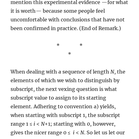
mention this experimental evidence —for what
it is worth— because some people feel
uncomfortable with conclusions that have not
been confirmed in practice. (End of Remark.)
* *
*
When dealing with a sequence of length
N
, the
elements of which we wish to distinguish by
subscript, the next vexing question is what
subscript value to assign to its starting
element. Adhering to convention a) yields,
when starting with subscript 1, the subscript
range 1 ≤
i
<
N
+1; starting with 0, however,
gives the nicer range 0 ≤
i
<
N
. So let us let our