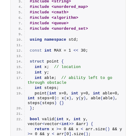
#include <string>
#include <unordered_map>
#include <cmath>
#include <algorithm>
#include <queue>
#include <unordered_set>
using
namespace
 std;
const
int
 MAX = 1 
<<
 30;
struct
 point 
{
int
 x;  
// location
int
 y;
int
 able;  
// ability left to go 
through obstacle
int
 steps;
point
(
int
 x=0, 
int
 y=0, 
int
 able=0, 
int
 steps=0
)
: 
x
(
x
)
, 
y
(
y
)
, 
able
(
able
)
, 
steps
(
steps
)
{}
}
;
bool
valid
(
int
 x, 
int
 y, 
vector
<
vector
<
int
>>
 &arr
)
{
return
 x 
>
= 0 && x 
<
 arr.
size
()
 && y 
>
= 0 && y 
<
 arr
[
0
]
.
size
()
;