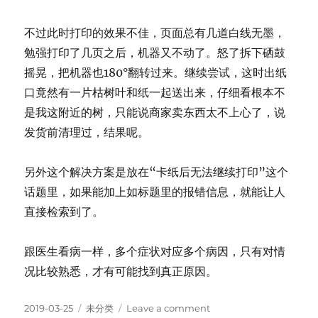
不过此时打印的效果不佳，页面总有几道白线无墨，
勉强打印了几页之后，机器又不动了。怒了拆下硒鼓
摇晃，把机器也180°翻转过来。继续尝试，这时出纸
口竟然有一片枯树叶和纸一起送出来，仔细看根本不
是我这附近的树，只能说商家卖东西太不上心了，说
发货前清理过，结果呢。
另外这个解决方案是放在“卡纸后无法继续打印”这个
话题里，如果能加上如标题里的报错信息，就能让人
直接检索到了。
跟医生看病一样，多个症状对应多个病因，只有对情
况比较熟悉，才有可能找到真正原因。
Posted
Categories
on
2019-03-25
未分类
Leave a comment