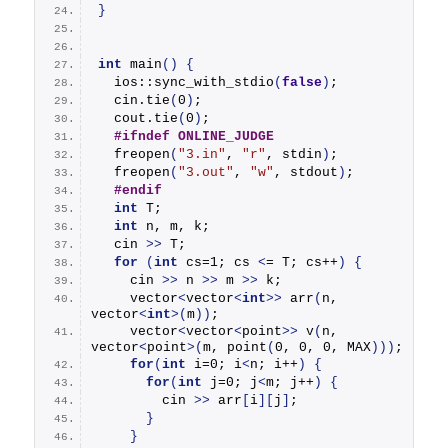
}
int
main
()
{
  ios::
sync_with_stdio
(
false
)
;
  cin.
tie
(
0
)
;
  cout.
tie
(
0
)
;
#ifndef ONLINE_JUDGE
freopen
(
"3.in"
, 
"r"
, stdin
)
;
freopen
(
"3.out"
, 
"w"
, stdout
)
;
#endif
int
 T;
int
 n, m, k;
  cin 
>>
 T;
for
(
int
 cs=1; cs 
<
= T; cs++
)
{
    cin 
>>
 n 
>>
 m 
>>
 k;
    vector
<
vector
<
int
>>
arr
(
n, 
vector
<
int
>(
m
))
;
    vector
<
vector
<
point
>>
v
(
n, 
vector
<
point
>(
m, 
point
(
0, 0, 0, MAX
)))
;
for
(
int
 i=0; i
<
n; i++
)
{
for
(
int
 j=0; j
<
m; j++
)
{
        cin 
>>
 arr
[
i
][
j
]
;
}
}