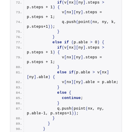
if
(
v
[
nx
][
ny
]
.
steps
>
p.
steps
 + 1
)
{
              v
[
nx
][
ny
]
.
steps
 = 
p.
steps
 + 1;
              q.
push
(
point
(
nx, ny, k, 
p.
steps
+1
))
;
}
}
else
if
(
p.
able
>
 0
)
{
if
(
v
[
nx
][
ny
]
.
steps
>
p.
steps
 + 1
)
{
              v
[
nx
][
ny
]
.
steps
 = 
p.
steps
 + 1;
}
else
if
(
p.
able
>
 v
[
nx
]
[
ny
]
.
able
)
{
              v
[
nx
][
ny
]
.
able
 = p.
able
;
}
else
{
continue
;
}
            q.
push
(
point
(
nx, ny, 
p.
able
-1, p.
steps
+1
))
;
}
}
}