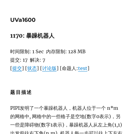
on
二
手
HP
UVa1600
LaserJet
1020
提
1170: 暴躁机器人
示“前
端
时间限制: 1 Sec 内存限制: 128 MB
盖
打
提交: 17 解决: 7
开
[
提交
] [
状态
] [
讨论版
] [命题人:
test
]
或
缺
少
硒
题目描述
鼓”的
错
PIPI发明了一个暴躁机器人，机器人位于一个 n*m
误
排
的网格中, 网格中的一些格子是空地(数字0表示)，另
查
一些是障碍物(数字1表示)，暴躁机器人从左上角(1,1)
出发前往右下角(n,m), 机器人每一步可以往上下左右