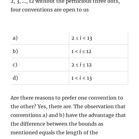
2, 3, …, 12 without the pernicious three dots,
four conventions are open to us
a)
2 ≤
i
< 13
b)
1 <
i
≤ 12
c)
2 ≤
i
≤ 12
d)
1 <
i
< 13
Are there reasons to prefer one convention to
the other? Yes, there are. The observation that
conventions a) and b) have the advantage that
the difference between the bounds as
mentioned equals the length of the