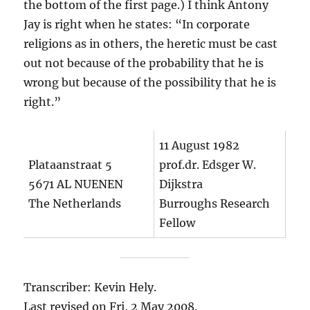
the bottom of the first page.) I think Antony
Jay is right when he states: “In corporate
religions as in others, the heretic must be cast
out not because of the probability that he is
wrong but because of the possibility that he is
right.”
11 August 1982
Plataanstraat 5
prof.dr. Edsger W.
5671 AL NUENEN
Dijkstra
The Netherlands
Burroughs Research
Fellow
Transcriber: Kevin Hely.
Last revised on Fri, 2 May 2008.