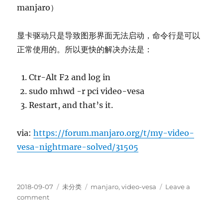
manjaro）
显卡驱动只是导致图形界面无法启动，命令行是可以
正常使用的。所以更快的解决办法是：
Ctr-Alt F2 and log in
sudo mhwd -r pci video-vesa
Restart, and that’s it.
via:
https://forum.manjaro.org/t/my-video-
vesa-nightmare-solved/31505
Posted
Categories
Tags
2018-09-07
未分类
manjaro
,
video-vesa
Leave a
on
on
comment
manjaro
与