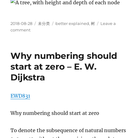
Posted
Categories
Tags
2018-08-28
未分类
better explained
,
树
Leave a
on
on
comment
树：
节
点
Why numbering should
的
深
start at zero – E. W.
度
Dijkstra
与
高
度
定
EWD831
义
Why numbering should start at zero
To denote the subsequence of natural numbers