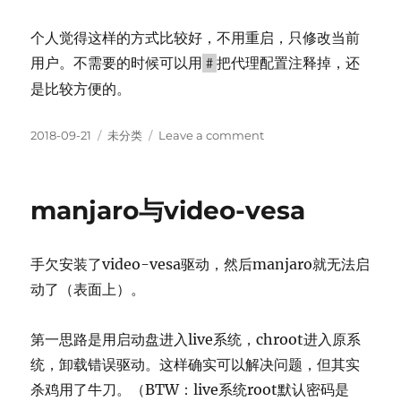
个人觉得这样的方式比较好，不用重启，只修改当前
用户。不需要的时候可以用
把代理配置注释掉，还
#
是比较方便的。
Posted
Categories
on
2018-09-21
未分类
Leave a comment
on
软
件
源
manjaro与video-vesa
被
墙
的
手欠安装了video-vesa驱动，然后manjaro就无法启
解
决
动了（表面上）。
办
法
第一思路是用启动盘进入live系统，chroot进入原系
统，卸载错误驱动。这样确实可以解决问题，但其实
杀鸡用了牛刀。（BTW：live系统root默认密码是