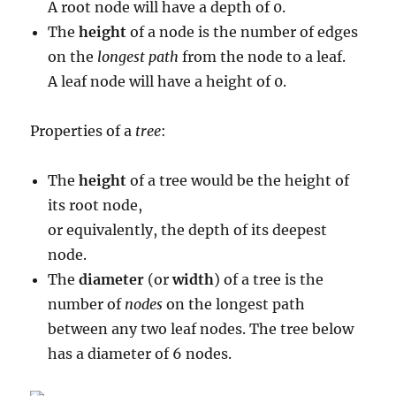
A root node will have a depth of 0.
The
height
of a node is the number of edges
on the
longest path
from the node to a leaf.
A leaf node will have a height of 0.
Properties of a
tree
:
The
height
of a tree would be the height of
its root node,
or equivalently, the depth of its deepest
node.
The
diameter
(or
width
) of a tree is the
number of
nodes
on the longest path
between any two leaf nodes. The tree below
has a diameter of 6 nodes.