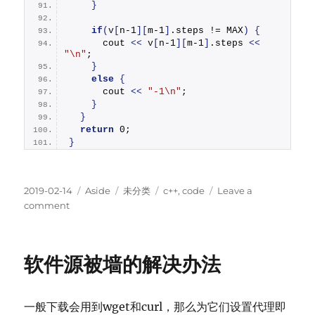
}
if
(
v
[
n-1
][
m-1
]
.
steps
 != MAX
)
{
      cout 
<<
 v
[
n-1
][
m-1
]
.
steps
<<
"\n"
;
}
else
{
      cout 
<<
"-1\n"
;
}
}
return
 0;
}
Posted
Format
Categories
Tags
2019-02-14
Aside
未分类
c++
,
code
Leave a
on
on
comment
UVa1600
软件源被墙的解决办法
一般下载会用到wget和curl，那么为它们设置代理即