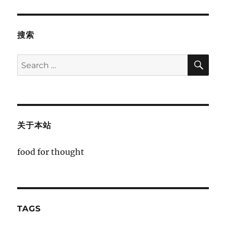
搜索
SE
Search
for:
关于本站
food for thought
TAGS